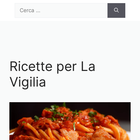
Vai
Ricerca
al
per:
contenuto
Menu
Ricette per La
Vigilia