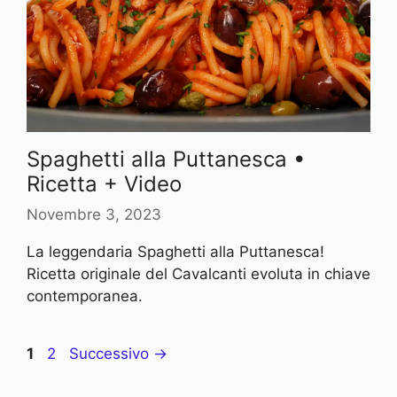
Spaghetti alla Puttanesca •
Ricetta + Video
Novembre 3, 2023
La leggendaria Spaghetti alla Puttanesca!
Ricetta originale del Cavalcanti evoluta in chiave
contemporanea.
P
P
1
2
Successivo
→
a
a