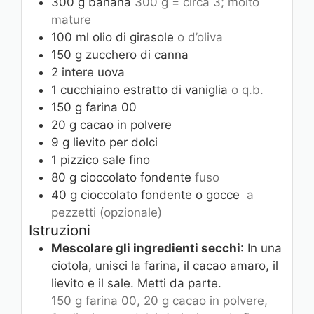
300
g
banana
300 g = circa 3; molto
mature
100
ml
olio di girasole
o d’oliva
150
g
zucchero di canna
2
intere
uova
1
cucchiaino
estratto di vaniglia
o q.b.
150
g
farina 00
20
g
cacao in polvere
9
g
lievito per dolci
1
pizzico
sale fino
80
g
cioccolato fondente
fuso
40
g
cioccolato fondente o gocce
a
pezzetti (opzionale)
Istruzioni
Mescolare gli ingredienti secchi
: In una
ciotola, unisci la farina, il cacao amaro, il
lievito e il sale. Metti da parte.
150 g farina 00,
20 g cacao in polvere,