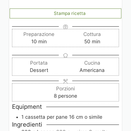
Stampa ricetta
Preparazione
Cottura
m
m
10
min
50
min
i
i
n
n
Portata
Cucina
u
u
Dessert
Americana
t
t
i
i
Porzioni
8
persone
Equipment
1 cassetta per pane
16 cm o simile
Ingredienti