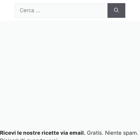
Vai
Ricerca
al
per:
contenuto
Menu
Ricevi le nostre ricette via email.
Gratis. Niente spam.