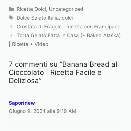
C
Ricette Dolci
,
Uncategorized
a
T
Dolce Salato Italia
,
dolci
t
a
Crostata di Fragole | Ricetta con Frangipane
e
g
Torta Gelato Fatta in Casa (+ Baked Alaska)
g
| Ricetta + Video
o
r
i
7 commenti su “Banana Bread al
e
Cioccolato | Ricetta Facile e
Deliziosa”
Saporinew
Giugno 9, 2024 alle 9:19 AM