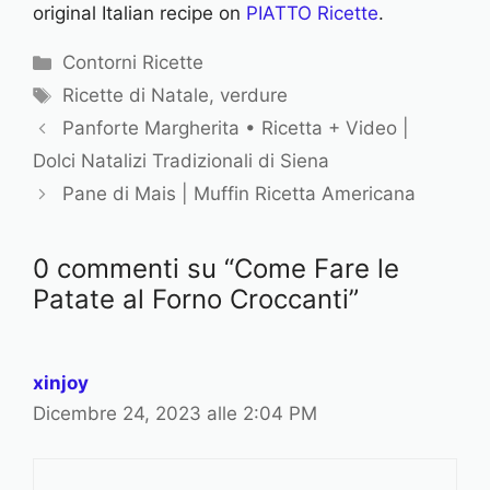
original Italian recipe on
PIATTO Ricette
.
C
Contorni Ricette
a
T
Ricette di Natale
,
verdure
t
a
Panforte Margherita • Ricetta + Video |
e
g
Dolci Natalizi Tradizionali di Siena
g
Pane di Mais | Muffin Ricetta Americana
o
r
i
0 commenti su “Come Fare le
e
Patate al Forno Croccanti”
xinjoy
Dicembre 24, 2023 alle 2:04 PM