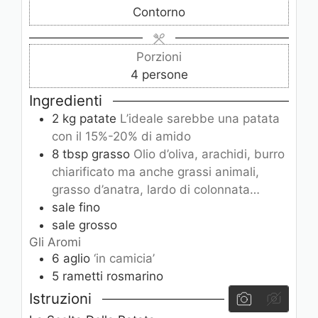
Contorno
t
t
t
i
i
i
Porzioni
4
persone
Ingredienti
2
kg
patate
L’ideale sarebbe una patata
con il 15%-20% di amido
8
tbsp
grasso
Olio d’oliva, arachidi, burro
chiarificato ma anche grassi animali,
grasso d’anatra, lardo di colonnata…
sale fino
sale grosso
Gli Aromi
6
aglio
‘in camicia’
5
rametti
rosmarino
Istruzioni