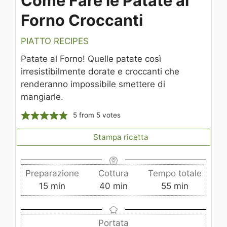
Come Fare le Patate al
Forno Croccanti
PIATTO RECIPES
Patate al Forno! Quelle patate così
irresistibilmente dorate e croccanti che
renderanno impossibile smettere di
mangiarle.
5
from
5
votes
Stampa ricetta
Preparazione
Cottura
Tempo totale
m
m
m
15
min
40
min
55
min
i
i
i
n
n
n
Portata
u
u
u