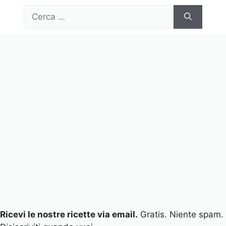
Vai
Ricerca
al
per:
contenuto
Menu
Ricevi le nostre ricette via email.
Gratis. Niente spam.