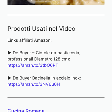
Prodotti Usati nel Video
Links affiliati Amazon:
► De Buyer – Ciotole da pasticceria,
professionali Diametro (28 cm):
https://amzn.t
o/3tbQ6PT
► De Buyer Bacinella in acciaio inox:
h
ttps://amzn.to/3NV6u0H
Cucina Romana