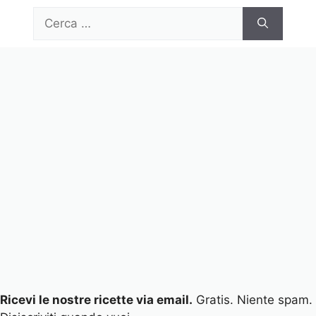
Vai
Ricerca
al
per:
contenuto
Menu
Ricevi le nostre ricette via email.
Gratis. Niente spam.