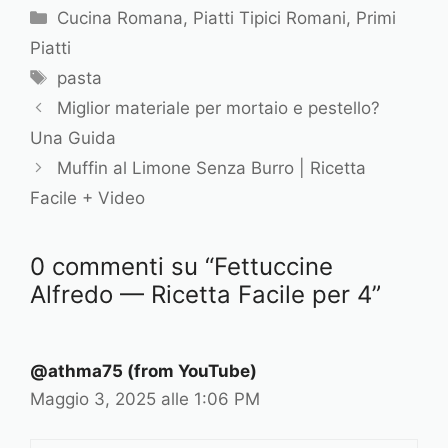
C
Cucina Romana
,
Piatti Tipici Romani
,
Primi
a
Piatti
t
T
pasta
e
a
Miglior materiale per mortaio e pestello?
g
g
Una Guida
o
r
Muffin al Limone Senza Burro | Ricetta
i
Facile + Video
e
0 commenti su “Fettuccine
Alfredo — Ricetta Facile per 4”
@athma75 (from YouTube)
Maggio 3, 2025 alle 1:06 PM