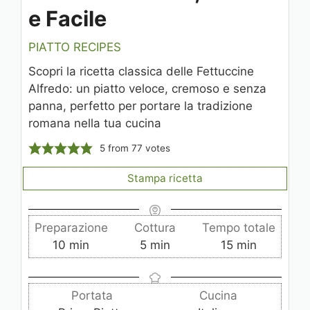
e Facile
PIATTO RECIPES
Scopri la ricetta classica delle Fettuccine
Alfredo: un piatto veloce, cremoso e senza
panna, perfetto per portare la tradizione
romana nella tua cucina
5
from
77
votes
Stampa ricetta
Preparazione
Cottura
Tempo totale
m
m
m
10
min
5
min
15
min
i
i
i
n
n
n
Portata
Cucina
u
u
u