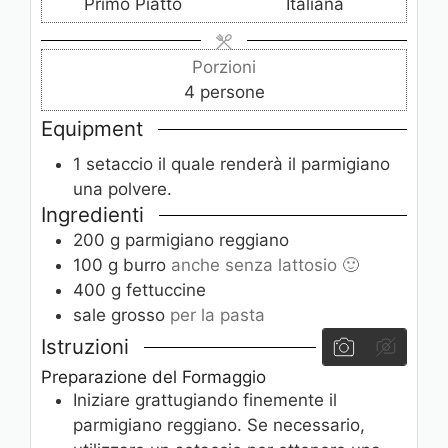
Primo Piatto
Italiana
t
t
t
i
i
i
Porzioni
4
persone
Equipment
1 setaccio
il quale renderà il parmigiano
una polvere.
Ingredienti
200
g
parmigiano reggiano
100
g
burro
anche senza lattosio 🙂
400
g
fettuccine
sale grosso
per la pasta
Istruzioni
Preparazione del Formaggio
Iniziare grattugiando finemente il
parmigiano reggiano. Se necessario,