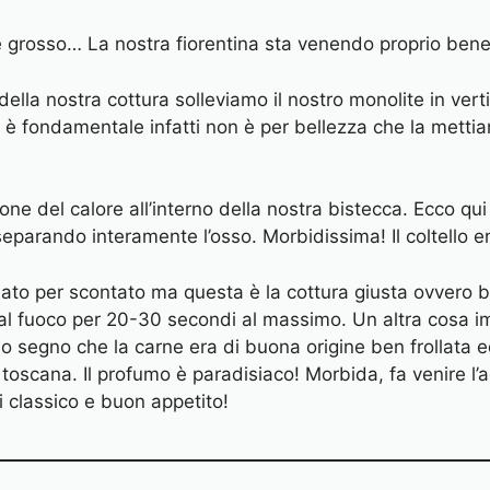
ale grosso… La nostra fiorentina sta venendo proprio bene
ella nostra cottura solleviamo il nostro monolite in vert
o è fondamentale infatti non è per bellezza che la mett
one del calore all’interno della nostra bistecca. Ecco qui
separando interamente l’osso. Morbidissima! Il coltello e
to per scontato ma questa è la cottura giusta ovvero b
arla al fuoco per 20-30 secondi al massimo. Un altra cos
o segno che la carne era di buona origine ben frollata e
toscana. Il profumo è paradisiaco! Morbida, fa venire l’a
i classico e buon appetito!