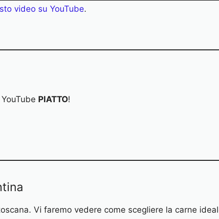
sto video su YouTube
.
le YouTube
PIATTO
!
ntina
a toscana. Vi faremo vedere come scegliere la carne idea