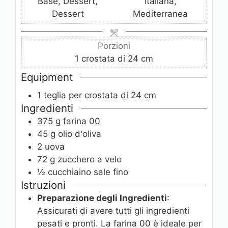
Base, Dessert,
Italiana,
t
t
t
Dessert
Mediterranea
i
i
i
Porzioni
1
crostata di 24 cm
Equipment
1 teglia per crostata
di 24 cm
Ingredienti
375
g
farina 00
45
g
olio d'oliva
2
uova
72
g
zucchero a velo
½
cucchiaino
sale fino
Istruzioni
Preparazione degli Ingredienti
:
Assicurati di avere tutti gli ingredienti
pesati e pronti. La farina 00 è ideale per