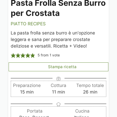
Pasta Frolla Senza Burro
per Crostata
PIATTO RECIPES
La pasta frolla senza burro è un'opzione
leggera e sana per preparare crostate
deliziose e versatili. Ricetta + Video!
5
from 1 vote
Stampa ricetta
Preparazione
Cottura
Tempo totale
m
m
m
15
min
11
min
26
min
i
i
i
n
n
n
Portata
Cucina
u
u
u