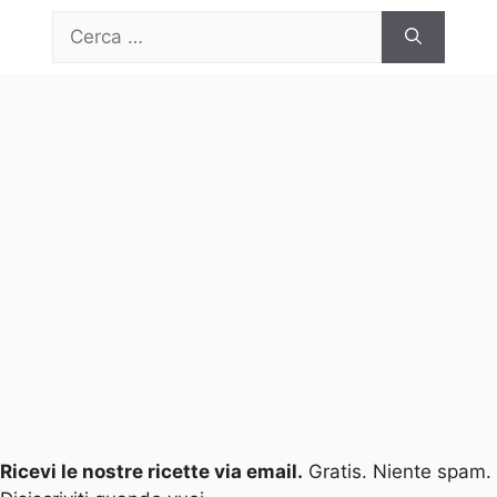
Vai
Ricerca
al
per:
contenuto
Menu
Ricevi le nostre ricette via email.
Gratis. Niente spam.