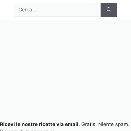
Vai
Ricerca
al
per:
contenuto
Menu
Ricevi le nostre ricette via email.
Gratis. Niente spam.