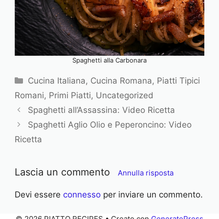
Spaghetti alla Carbonara
C
Cucina Italiana
,
Cucina Romana
,
Piatti Tipici
a
Romani
,
Primi Piatti
,
Uncategorized
t
Spaghetti all’Assassina: Video Ricetta
e
Spaghetti Aglio Olio e Peperoncino: Video
g
Ricetta
o
r
i
Lascia un commento
Annulla risposta
e
Devi essere
connesso
per inviare un commento.
© 2026 PIATTO RECIPES
• Creato con
GeneratePress