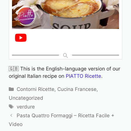
🇬🇧 This is the English-language version of our
original Italian recipe on
PIATTO Ricette
.
C
Contorni Ricette
,
Cucina Francese
,
a
Uncategorized
t
T
verdure
e
a
Pasta Quattro Formaggi – Ricetta Facile +
g
g
Video
o