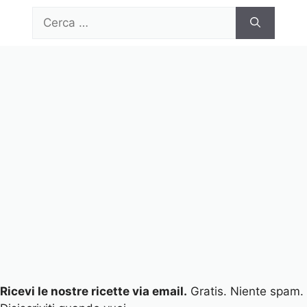
Vai
Ricerca
al
per:
contenuto
Menu
Ricevi le nostre ricette via email.
Gratis. Niente spam.