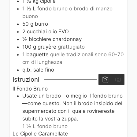
1 ½
kg
cipolle
1 ½
L
fondo bruno
o brodo di manzo
buono
50
g
burro
2
cucchiai
olio EVO
½
bicchiere
chardonnay
100
g
gruyère
grattugiato
1
baguette
quelle tradizionali sono 60-70
cm di lunghezza
q.b.
sale fino
Istruzioni
Il Fondo Bruno
Usate un brodo—o meglio il fondo bruno
—come questo. Non il brodo insipido del
supermercato con il quale rovinereste
subito la vostra zuppa.
1 ½ L fondo bruno
Le Cipolle Caramellate