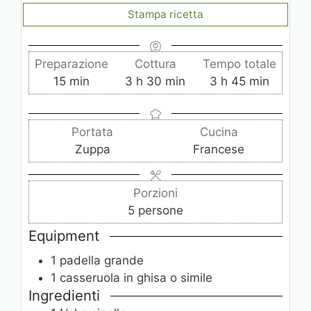
Stampa ricetta
Preparazione
Cottura
Tempo totale
m
o
m
o
m
15
min
3
h
30
min
3
h
45
min
i
r
i
r
i
n
e
n
e
n
Portata
Cucina
u
u
u
Zuppa
Francese
t
t
t
i
i
i
Porzioni
5
persone
Equipment
1 padella grande
1 casseruola in ghisa
o simile
Ingredienti